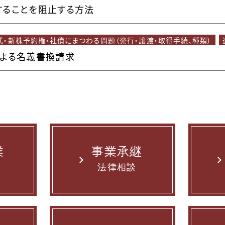
することを阻止する方法
式・新株予約権・社債にまつわる問題（発行・譲渡・取得手続、種類）
による名義書換請求
業
事業承継
法律相談