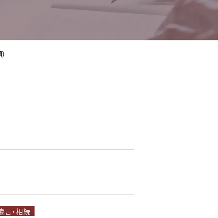
）
遺言・相続