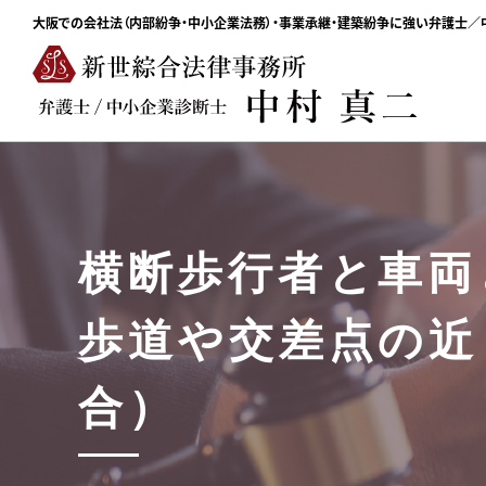
大阪での会社法（内部紛争・中小企業法務）・事業承継・建築紛争に強い弁護士
横断歩行者と車両
歩道や交差点の近
合）