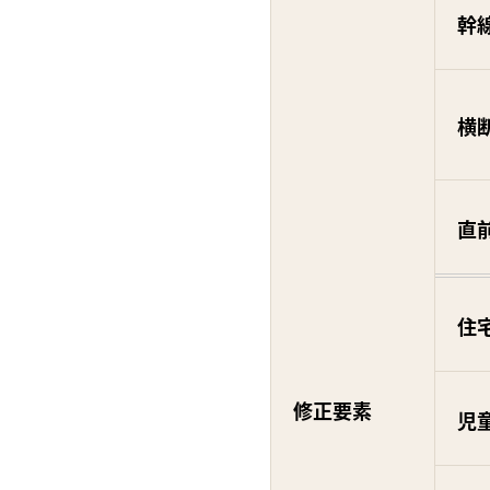
幹
横
直
住
修正要素
児