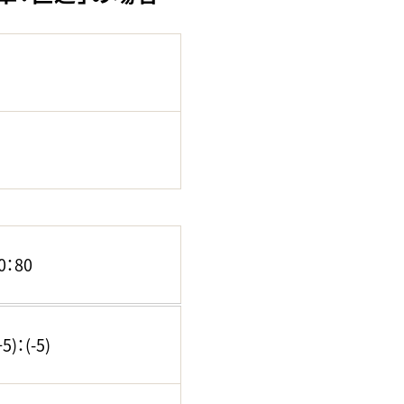
：80
)：(-5)