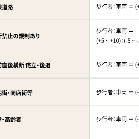
歩行者：車両 ＝ (+1
線道路
歩行者：車両 ＝
断禁止の規制あり
(+5 ~ +10)：(-5 ~ -
歩行者：車両 ＝ (+1
前直後横断 侘立・後退
歩行者：車両 ＝ (-5
宅街・商店街等
歩行者：車両 ＝ (-5
童・高齢者