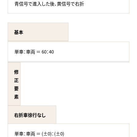
青信号で進入した後、黄信号で右折
基本
単車：車両 ＝ 60：40
修
正
要
素
右折車徐行なし
単車：車両 ＝ (±0)：(±0)