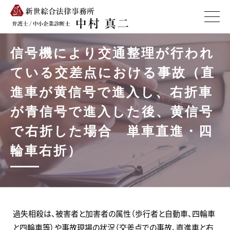
信号機により交通整理が行われ
ている交差点における事故（直
進車が黄信号で進入し、右折車
が青信号で進入した後、黄信号
で右折した場合 単車直進・四
輪車右折）
過失相殺は、被害者と加害者の属性（歩行者と自動車、四輪車
と四輪車等）や事故現場の状況（交差点での事故、直進車と右