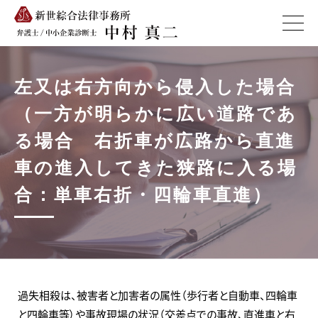
左又は右方向から侵入した場合
（一方が明らかに広い道路であ
る場合 右折車が広路から直進
車の進入してきた狭路に入る場
合：単車右折・四輪車直進）
過失相殺は、被害者と加害者の属性（歩行者と自動車、四輪車
と四輪車等）や事故現場の状況（交差点での事故、直進車と右