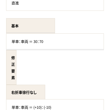
直進
基本
単車：車両 ＝ 30：70
修
正
要
素
右折車徐行なし
単車：車両 ＝ (+10)：(-10)