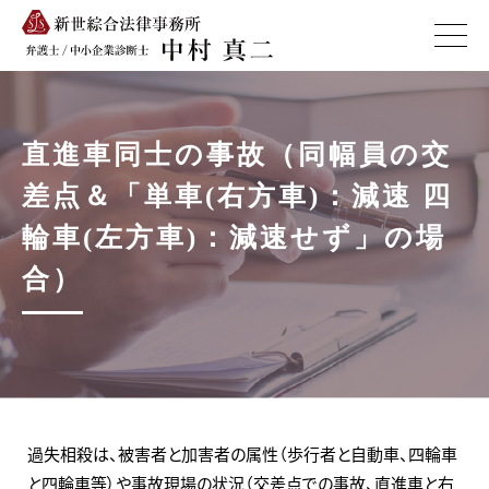
直進車同士の事故（同幅員の交
差点＆「単車(右方車)：減速 四
輪車(左方車)：減速せず」の場
合）
過失相殺は、被害者と加害者の属性（歩行者と自動車、四輪車
と四輪車等）や事故現場の状況（交差点での事故、直進車と右