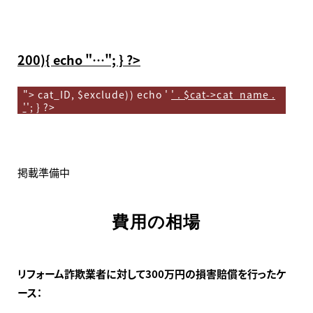
200){ echo "…"; } ?>
">
cat_ID, $exclude)) echo '
' . $cat->cat_name .
'
'; } ?>
掲載準備中
費用の相場
リフォーム詐欺業者に対して300万円の損害賠償を行ったケ
ース：